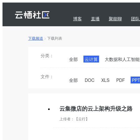
博客
直播
聚能聊
团队
下载频道
>
下载列表
问答
下载
订阅
分类：
全部
云计算
大数据和人工智能
文件：
全部
DOC
XLS
PDF
PP
云集微店的云上架构升级之路
上传者：
【云行】