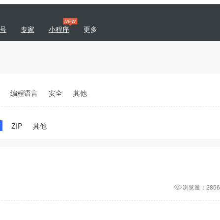
NEW
号
专家
小程序
更多
|
专题
商城
开发者社区
编程语言
安全
其他
T
ZIP
其他
浏览量：2856