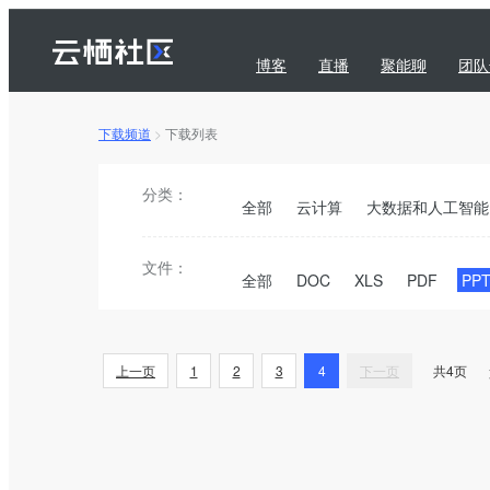
博客
直播
聚能聊
团队
下载频道
>
下载列表
问答
下载
订阅
分类：
全部
云计算
大数据和人工智能
文件：
全部
DOC
XLS
PDF
PP
上一页
1
2
3
4
下一页
共
4
页