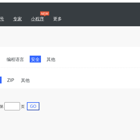
NEW
号
专家
小程序
更多
|
专题
商城
开发者社区
编程语言
安全
其他
T
ZIP
其他
第
页