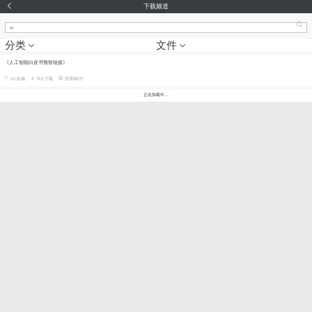
下载频道
分类
文件
《人工智能白皮书预留链接》
0
人收藏
70人下载
所需0积分
正在加载中...