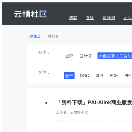
博客
直播
聚能聊
团队
下载频道
>
下载列表
问答
下载
订阅
分类：
全部
云计算
大数据和人工智能
文件：
全部
DOC
XLS
PDF
PP
「资料下载」PAI-Alink商业版发
上传者：
云攻略小攻