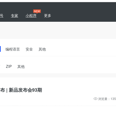
NEW
号
专家
小程序
更多
|
专题
商城
开发者社区
编程语言
安全
其他
T
ZIP
其他
布 | 新品发布会93期
浏览量：135