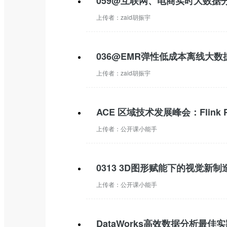
059@互联网、电商实时大数据
上传者：
zaid胡振宇
036@EMR弹性低成本离线大
上传者：
zaid胡振宇
ACE 区域技术发展峰会：Flink Py
上传者：
公开课小能手
0313 3D图形赋能下的视觉新制
上传者：
公开课小能手
DataWorks高效数据分析最佳