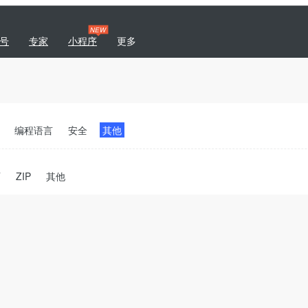
NEW
号
专家
小程序
更多
|
专题
商城
开发者社区
编程语言
安全
其他
T
ZIP
其他