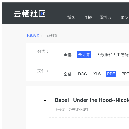
博客
直播
聚能聊
团队
下载频道
>
下载列表
问答
下载
订阅
分类：
全部
云计算
大数据和人工智能
文件：
全部
DOC
XLS
PDF
PP
Babel_ Under the Hood--Nico
上传者：
公开课小能手