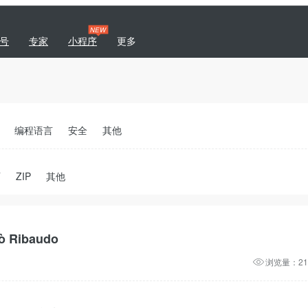
NEW
号
专家
小程序
更多
|
专题
商城
开发者社区
编程语言
安全
其他
T
ZIP
其他
lò Ribaudo
浏览量：21