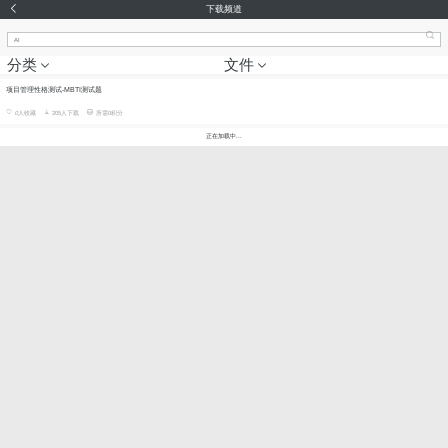
下载频道
分类
文件
项目管理性格测试-MBTI测试题
0
人收藏
205人下载
所需0积分
正在加载中...